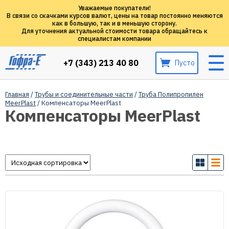
Уважаемые покупатели!
В связи со скачками курсов валют, цены на товар постоянно меняются
как в большую, так и в меньшую сторону.
Для уточнения актуальной стоимости товара обращайтесь к
специалистам компании
+7 (343) 213 40 80
Пусто
Главная
/
Трубы и соединительные части
/
Труба Полипропилен
MeerPlast
/ Компенсаторы MeerPlast
Компенсаторы MeerPlast