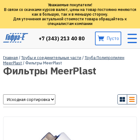
Уважаемые покупатели!
В связи со скачками курсов валют, цены на товар постоянно меняются
как в большую, так и в меньшую сторону.
Для уточнения актуальной стоимости товара обращайтесь к
специалистам компании
+7 (343) 213 40 80
Пусто
Главная
/
Трубы и соединительные части
/
Труба Полипропилен
MeerPlast
/ Фильтры MeerPlast
Фильтры MeerPlast