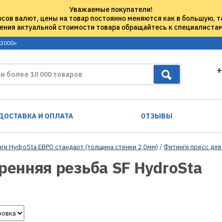
Уважаемые покупатели!
рсов валют, цены на товар постоянно меняются как в большую, т
ения актуальной стоимости товара обращайтесь к специалиста
 2000»
+
ДОСТАВКА И ОПЛАТА
ОТЗЫВЫ
нги HydroSta ЕВРО стандарт (толщина стенки 2,0мм)
/
Фитинги пресс для
ренняя резьба SF HydroSta