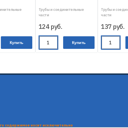
динительные
Трубы и соединительные
Трубы и соеди
части
части
124
руб.
137
руб.
Купить
Купить
его содержимое носит исключительно