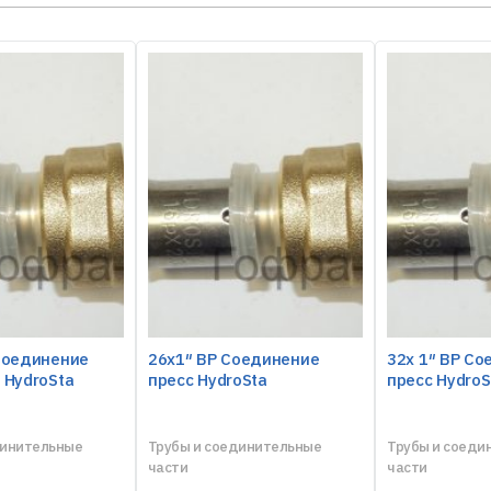
Соединение
26х1″ ВР Соединение
32х 1″ ВР С
 HydroSta
пресс HydroSta
пресс HydroS
динительные
Трубы и соединительные
Трубы и соеди
части
части