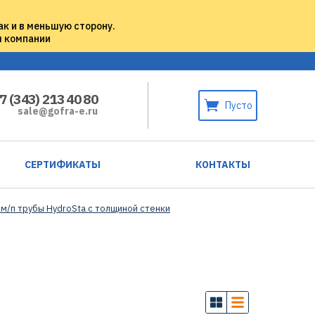
ак и в меньшую сторону.
м компании
7 (343) 213 40 80
Пусто
sale@gofra-e.ru
СЕРТИФИКАТЫ
КОНТАКТЫ
 м/п трубы HydroSta с толщиной стенки