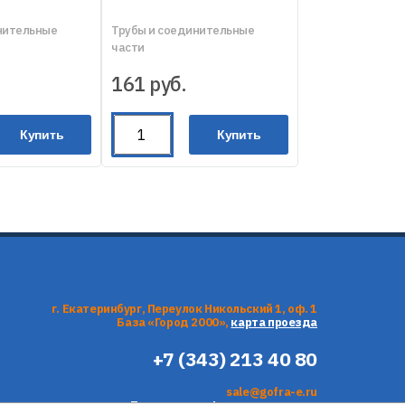
нительные
Трубы и соединительные
части
161
руб.
Купить
Купить
г. Екатеринбург, Переулок Никольский 1, оф. 1
База «Город 2000»,
карта проезда
+7 (343) 213 40 80
sale@gofra-e.ru