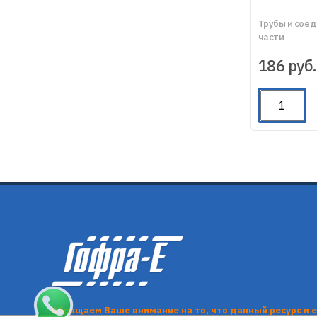
Трубы и сое
части
186
руб.
Обращаем Ваше внимание на то, что данный ресурс и 