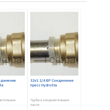
оединение
32х1 1/4 ВР Соединение
ta
пресс HydroSta
нительные
Трубы и соединительные
части