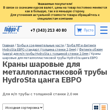
Уважаемые покупатели!
В связи со скачками курсов валют, цены на товар постоянно меняются
как в большую, так и в меньшую сторону.
Для уточнения актуальной стоимости товара обращайтесь к
специалистам компании
+7 (343) 213 40 80
Пусто
Главная
/
Трубы и соединительные части
/
Труба МП и фитинги
HydroSta ЕВРО стандарт (толщина стенки 2,0мм)
/
Фитинги обжим
(цанга) для м/п трубы HydroSta с толщиной стенки 2.0мм
/ Краны
шаровые для металлопластиковой трубы HydroSta цанга ЕВРО
Краны шаровые для
металлопластиковой трубы
HydroSta цанга ЕВРО
Для м/п трубы с толщиной станки 2,0 мм