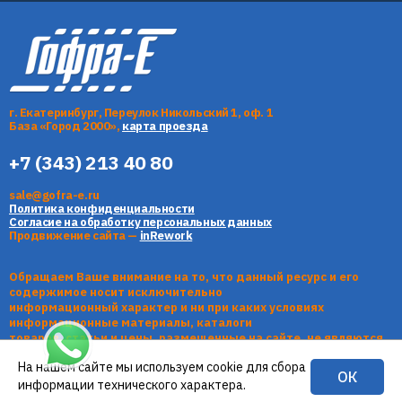
г. Екатеринбург, Переулок Никольский 1, оф. 1
База «Город 2000»,
карта проезда
+7 (343) 213 40 80
sale@gofra-e.ru
Политика конфиденциальности
Согласие на обработку персональных данных
Продвижение сайта —
inRework
Обращаем Ваше внимание на то, что данный ресурс и его
содержимое носит исключительно
информационный характер и ни при каких условиях
информационные материалы, каталоги
товаров, статьи и цены, размещенные на сайте, не являются
публичной офертой, определяемой
На нашем сайте мы используем cookie для сбора
положениями Статьи 437 Гражданского кодекса РФ.
ОК
информации технического характера.