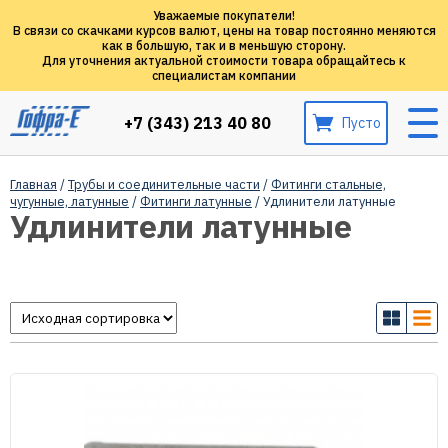
Уважаемые покупатели!
В связи со скачками курсов валют, цены на товар постоянно меняются
как в большую, так и в меньшую сторону.
Для уточнения актуальной стоимости товара обращайтесь к
специалистам компании
+7 (343) 213 40 80
Пусто
Главная
/
Трубы и соединительные части
/
Фитинги стальные,
чугунные, латунные
/
Фитинги латунные
/ Удлинители латунные
Удлинители латунные