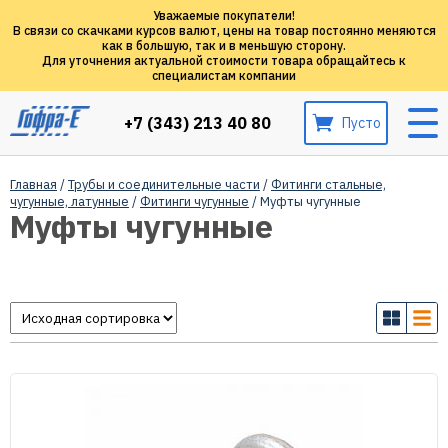
Уважаемые покупатели!
В связи со скачками курсов валют, цены на товар постоянно меняются
как в большую, так и в меньшую сторону.
Для уточнения актуальной стоимости товара обращайтесь к
специалистам компании
+7 (343) 213 40 80
Пусто
Главная
/
Трубы и соединительные части
/
Фитинги стальные,
чугунные, латунные
/
Фитинги чугунные
/ Муфты чугунные
Муфты чугунные