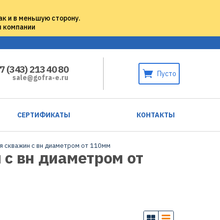
ак и в меньшую сторону.
м компании
7 (343) 213 40 80
Пусто
sale@gofra-e.ru
СЕРТИФИКАТЫ
КОНТАКТЫ
я скважин с вн диаметром от 110мм
с вн диаметром от