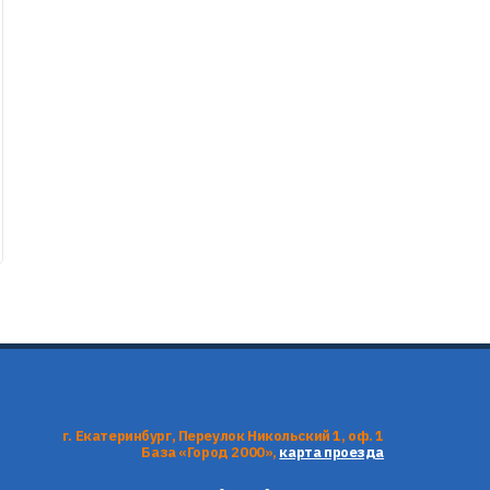
г. Екатеринбург, Переулок Никольский 1, оф. 1
База «Город 2000»,
карта проезда