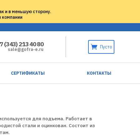
ак и в меньшую сторону.
м компании
7 (343) 213 40 80
Пусто
sale@gofra-e.ru
СЕРТИФИКАТЫ
КОНТАКТЫ
используется для подъема. Работает в
родистой стали и оцинкован. Состоит из
там.