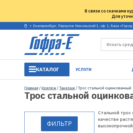
В связи со скачками ку
Для уточн
г. Екатеринбург, Переулок Никольский 1, оф. 1, База «Город
КАТАЛОГ
УСЛУГИ
Главная
/
Крепёж
/
Такелаж
/ Трос стальной оцинкованный
Трос стальной оцинко
Стальной трос 
качестве растя
ФИЛЬТР
высокопрочной 