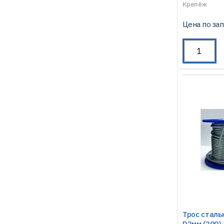
Крепёж
Цена по за
Трос сталь
D2мм (200)