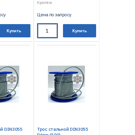
Крепёж
осу
Цена по запросу
Купить
Купить
ой DIN3055
Трос стальной DIN3055
D6мм (100)