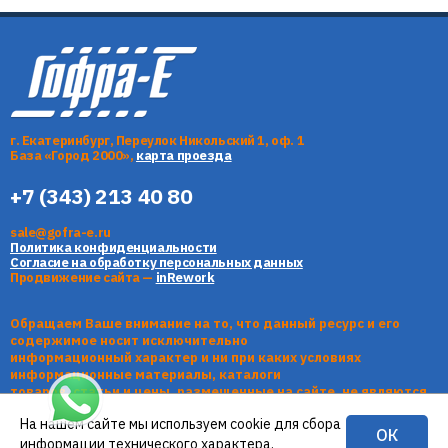
г. Екатеринбург, Переулок Никольский 1, оф. 1
База «Город 2000»,
карта проезда
+7 (343) 213 40 80
sale@gofra-e.ru
Политика конфиденциальности
Согласие на обработку персональных данных
Продвижение сайта —
inRework
Обращаем Ваше внимание на то, что данный ресурс и его
содержимое носит исключительно
информационный характер и ни при каких условиях
информационные материалы, каталоги
товаров, статьи и цены, размещенные на сайте, не являются
публичной офертой, определяемой
На нашем сайте мы используем cookie для сбора
положениями Статьи 437 Гражданского кодекса РФ.
ОК
информации технического характера.