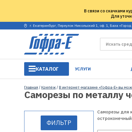
В связи со скачками ку
Для уточн
г. Екатеринбург, Переулок Никольский 1, оф. 1, База «Город
КАТАЛОГ
УСЛУГИ
Главная
/
Крепёж
/
В интернет-магазине «Гофра-Е» вы мож
Саморезы по металлу 
Саморезы для к
остроконечный 
ФИЛЬТР