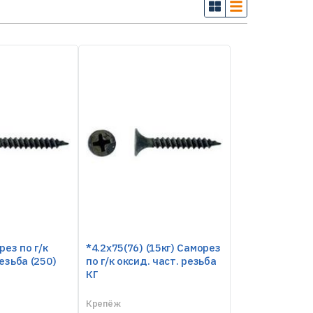
рез по г/к
*4.2х75(76) (15кг) Саморез
езьба (250)
по г/к оксид. част. резьба
КГ
Крепёж