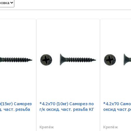
)(15кг) Саморез
*4.2х70 (10кг) Саморез по
*4.2х70 Само
д. част. резьба
г/к оксид. част. резьба КГ
оксид част.р
Крепёж
Крепёж