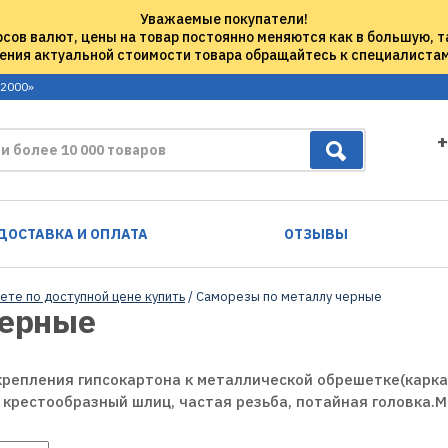
Уважаемые покупатели!
рсов валют, цены на товар постоянно меняются как в большую, т
ения актуальной стоимости товара обращайтесь к специалиста
 2000»
+
ДОСТАВКА И ОПЛАТА
ОТЗЫВЫ
ете по доступной цене купить
/ Саморезы по металлу черные
черные
репления гипсокартона к металлической обрешетке(карка
крестообразный шлиц, частая резьба, потайная головка.