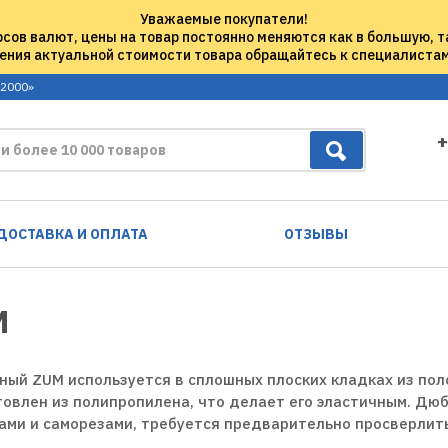
Уважаемые покупатели!
рсов валют, цены на товар постоянно меняются как в большую, т
ения актуальной стоимости товара обращайтесь к специалиста
 2000»
+
ДОСТАВКА И ОПЛАТА
ОТЗЫВЫ
M
ый ZUM используется в сплошных плоских кладках из поло
товлен из полипропилена, что делает его эластичным. Дю
ами и саморезами, требуется предварительно просверлить