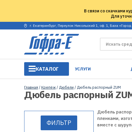
В связи со скачками ку
Для уточн
г. Екатеринбург, Переулок Никольский 1, оф. 1, База «Город
КАТАЛОГ
УСЛУГИ
Главная
/
Крепёж
/
Дюбели
/ Дюбель распорный ZUM
Дюбель распорный ZU
Дюбель распорн
пленками, изго
ФИЛЬТР
вместе с шуруп