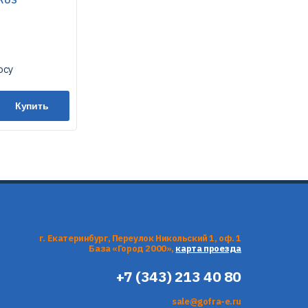
осу
Купить
г. Екатеринбург, Переулок Никольский 1, оф. 1
База «Город 2000»,
карта проезда
+7 (343) 213 40 80
sale@gofra-e.ru