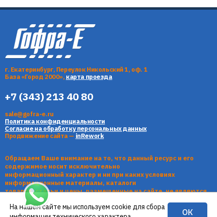
г. Екатеринбург, Переулок Никольский 1, оф. 1
База «Город 2000»,
карта проезда
+7 (343) 213 40 80
sale@gofra-e.ru
Политика конфиденциальности
Согласие на обработку персональных данных
Продвижение сайта —
inRework
Обращаем Ваше внимание на то, что данный ресурс и его
содержимое носит исключительно
информационный характер и ни при каких условиях
информационные материалы, каталоги
товаров, статьи и цены, размещенные на сайте, не являются
публичной офертой, определяемой
На нашем сайте мы используем cookie для сбора
положениями Статьи 437 Гражданского кодекса РФ.
ОК
информации технического характера.