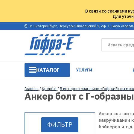
В связи со скачками ку
Для уточн
г. Екатеринбург, Переулок Никольский 1, оф. 1, База «Город
КАТАЛОГ
УСЛУГИ
Главная
/
Крепёж
/
В интернет-магазине «Гофра-Е» вы мож
Анкер болт с Г-образн
Анкер состоит 
закручивании к
ФИЛЬТР
бойлеров и т.д.