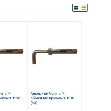
т с Г-
Анкерный болт с Г-
юком 10*60
образным крюком 10*80
(50)