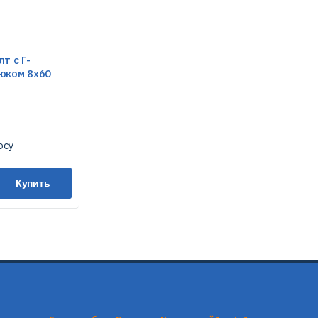
т с Г-
юком 8х60
осу
Купить