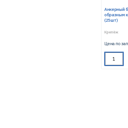
Анкерный б
образным 
(25шт)
Крепёж
Цена по за