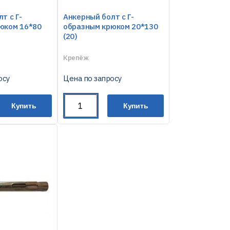
т с Г-
Анкерный болт с Г-
юком 16*80
образным крюком 20*130
(20)
Крепёж
осу
Цена по запросу
Купить
Купить