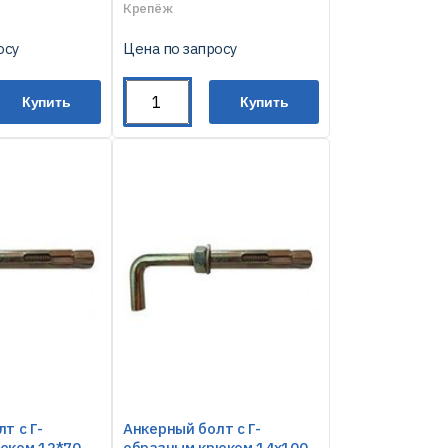
Крепёж
осу
Цена по запросу
Купить
Купить
т с Г-
Анкерный болт с Г-
юком 12*70
образным крюком 14х100