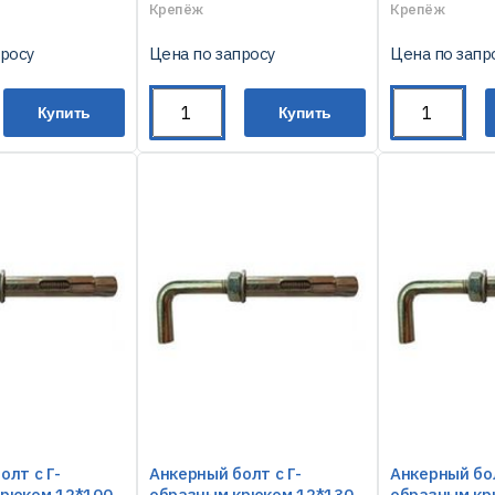
Крепёж
Крепёж
просу
Цена по запросу
Цена по запр
Купить
Купить
олт с Г-
Анкерный болт с Г-
Анкерный бол
крюком 12*100
образным крюком 12*130
образным кр