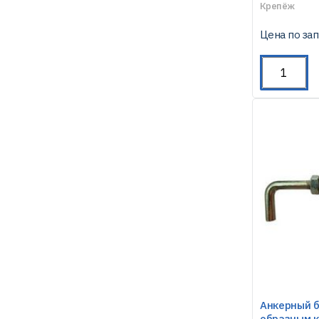
Крепёж
Цена по за
Анкерный б
образным 