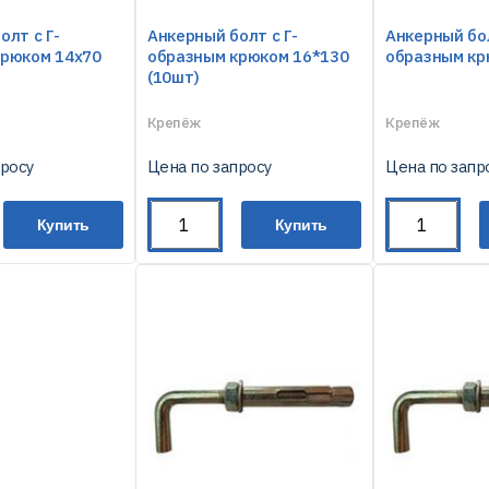
олт с Г-
Анкерный болт с Г-
Анкерный бол
крюком 14х70
образным крюком 16*130
образным кр
(10шт)
Крепёж
Крепёж
просу
Цена по запросу
Цена по запр
Купить
Купить