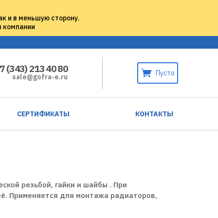
ак и в меньшую сторону.
м компании
7 (343) 213 40 80
Пусто
sale@gofra-e.ru
СЕРТИФИКАТЫ
КОНТАКТЫ
ской резьбой, гайки и шайбы . При
 её. Применяется для монтажа радиаторов,