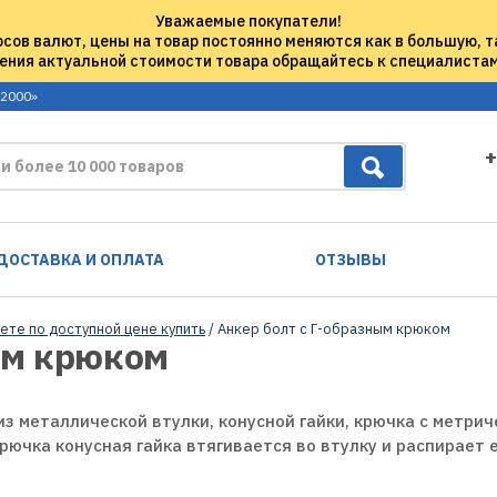
Уважаемые покупатели!
рсов валют, цены на товар постоянно меняются как в большую, т
ения актуальной стоимости товара обращайтесь к специалиста
 2000»
+
ДОСТАВКА И ОПЛАТА
ОТЗЫВЫ
ете по доступной цене купить
/ Анкер болт с Г-образным крюком
ым крюком
из металлической втулки, конусной гайки, крючка с метриче
рючка конусная гайка втягивается во втулку и распирает