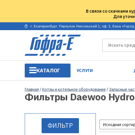
В связи со скачками ку
Для уточн
г. Екатеринбург, Переулок Никольский 1, оф. 1, База «Город
КАТАЛОГ
УСЛУГИ
Главная
/
Котлы и котельное оборудование
/
Запасные час
Фильтры Daewoo Hydro
ФИЛЬТР