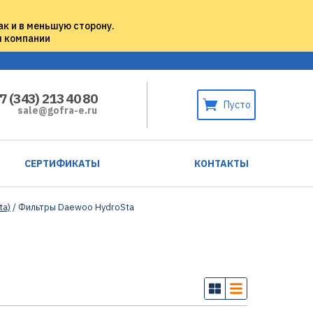
ак и в меньшую сторону.
м компании
7 (343) 213 40 80
Пусто
sale@gofra-e.ru
СЕРТИФИКАТЫ
КОНТАКТЫ
ta)
/ Фильтры Daewoo HydroSta