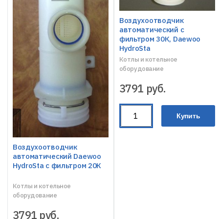
Воздухоотводчик
автоматический с
фильтром 30К, Daewoo
HydroSta
Котлы и котельное
оборудование
3791
руб.
Купить
Воздухоотводчик
автоматический Daewoo
HydroSta с фильтром 20К
Котлы и котельное
оборудование
3791
руб.