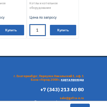
ьное
Котлы и котельное
оборудование
осу
Цена по запросу
Купить
Купить
г. Екатеринбург, Переулок Никольский 1, оф. 1
База «Город 2000»,
карта проезда
+7 (343) 213 40 80
sale@gofra-e.ru
Политика конфиденциальности
Согласие на обработку персональных данных