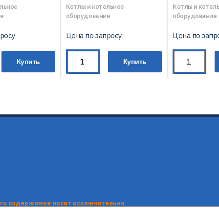
ельное
Котлы и котельное
Котлы и котел
е
оборудование
оборудование
просу
Цена по запросу
Цена по запр
Купить
Купить
его содержимое носит исключительно
нформационные материалы, каталоги