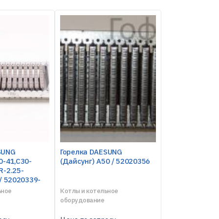
SUNG
Горелка DAESUNG
0-41,C30-
(Дайсунг) A50 / 52020356
R-2.25-
 / 52020339-
ьное
Котлы и котельное
оборудование