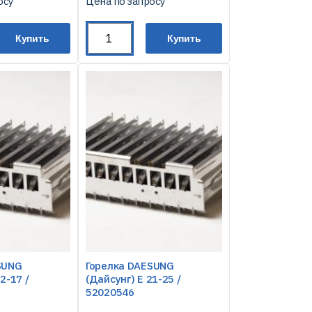
осу
Цена по запросу
Купить
Купить
SUNG
Горелка DAESUNG
2-17 /
(Дайсунг) Е 21-25 /
52020546