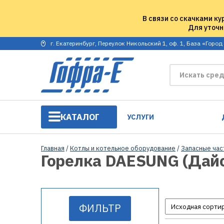
В связи со скачками ку
Для уточн
г. Екатеринбург, Переулок Никольский 1, оф. 1, База «Город
КАТАЛОГ
УСЛУГИ
Главная
/
Котлы и котельное оборудование
/
Запасные час
Горелка DAESUNG (Дайс
ФИЛЬТР