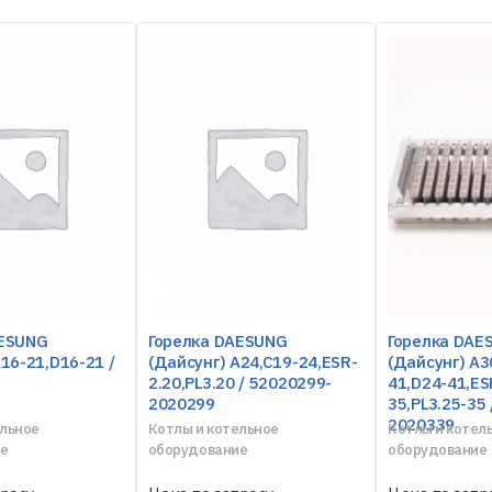
AESUNG
Горелка DAESUNG
Горелка DAE
16-21,D16-21 /
(Дайсунг) A24,C19-24,ESR-
(Дайсунг) A3
2.20,PL3.20 / 52020299-
41,D24-41,ES
2020299
35,PL3.25-35
2020339
ельное
Котлы и котельное
Котлы и котел
е
оборудование
оборудование