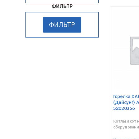
ФИЛЬТР
ФИЛЬТР
Горелка D
(Дайсунг) A
52020366
Котлы и кот
оборудовани