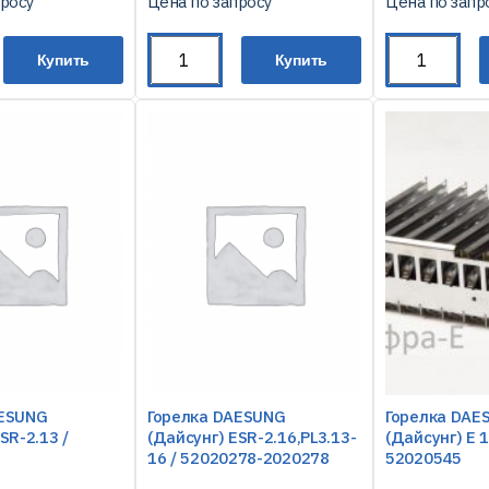
просу
Цена по запросу
Цена по запр
Купить
Купить
AESUNG
Горелка DAESUNG
Горелка DAE
SR-2.13 /
(Дайсунг) ESR-2.16,PL3.13-
(Дайсунг) Е 1
16 / 52020278-2020278
52020545