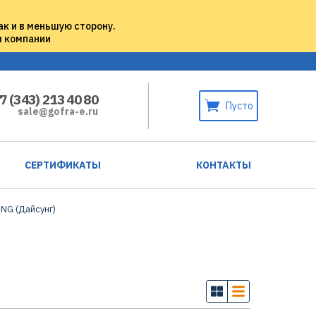
ак и в меньшую сторону.
м компании
7 (343) 213 40 80
Пусто
sale@gofra-e.ru
СЕРТИФИКАТЫ
КОНТАКТЫ
NG (Дайсунг)