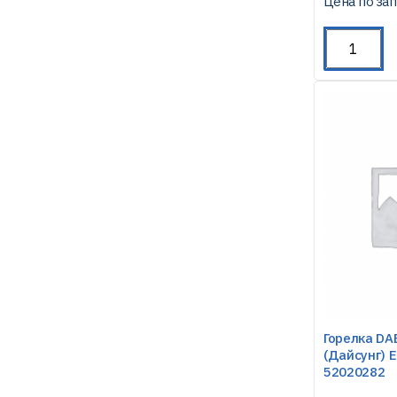
Цена по за
Горелка D
(Дайсунг) E
52020282