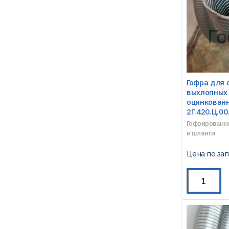
Гофра для 
выхлопных 
оцинкованн
2Г.420.Ц.00
Гофрированн
и шланги
Цена по за