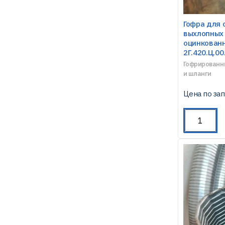
Гофра для 
выхлопных 
оцинкованн
2Г.420.Ц.00
Гофрированн
и шланги
Цена по за