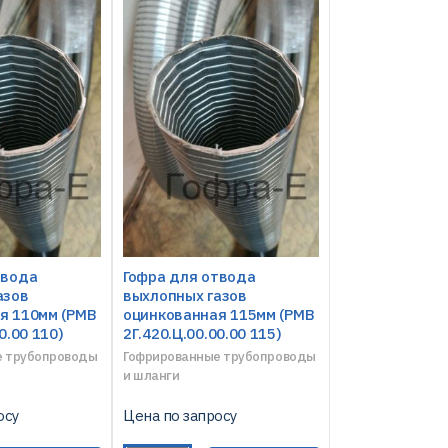
твода
Гофра для отвода
азов
выхлопных газов
я 110мм (РМВ
оцинкованная 115мм (РМВ
0.00 110)
2Г.420.Ц.00.00.00 115)
е трубопроводы
Гофрированные трубопроводы
и шланги
осу
Цена по запросу