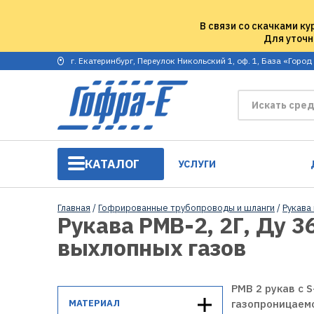
В связи со скачками ку
Для уточн
г. Екатеринбург, Переулок Никольский 1, оф. 1, База «Город
КАТАЛОГ
УСЛУГИ
Главная
/
Гофрированные трубопроводы и шланги
/
Рукава
Рукава РМВ-2, 2Г, Ду 3
выхлопных газов
РМВ 2 рукав с 
МАТЕРИАЛ
газопроницаемо