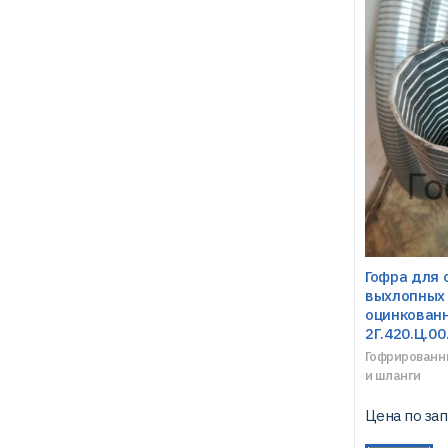
Гофра для 
выхлопных 
оцинкованн
2Г.420.Ц.00
Гофрированн
и шланги
Цена по за