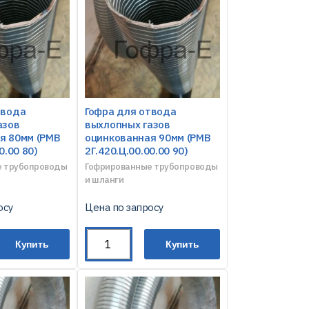
твода
Гофра для отвода
азов
выхлопных газов
я 80мм (РМВ
оцинкованная 90мм (РМВ
0.00 80)
2Г.420.Ц.00.00.00 90)
е трубопроводы
Гофрированные трубопроводы
и шланги
осу
Цена по запросу
Купить
Купить