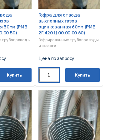
твода
Гофра для отвода
азов
выхлопных газов
я 50мм (РМВ
оцинкованная 60мм (РМВ
0.00 50)
2Г.420.Ц.00.00.00 60)
е трубопроводы
Гофрированные трубопроводы
и шланги
осу
Цена по запросу
Купить
Купить