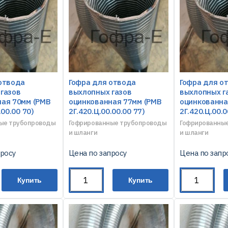
отвода
Гофра для отвода
Гофра для о
газов
выхлопных газов
выхлопных г
ая 70мм (РМВ
оцинкованная 77мм (РМВ
оцинкованна
.00.00 70)
2Г.420.Ц.00.00.00 77)
2Г.420.Ц.00.0
ые трубопроводы
Гофрированные трубопроводы
Гофрированны
и шланги
и шланги
просу
Цена по запросу
Цена по запр
Купить
Купить