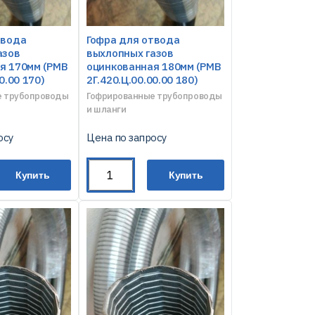
твода
Гофра для отвода
азов
выхлопных газов
я 170мм (РМВ
оцинкованная 180мм (РМВ
0.00 170)
2Г.420.Ц.00.00.00 180)
е трубопроводы
Гофрированные трубопроводы
и шланги
осу
Цена по запросу
Купить
Купить