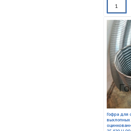
Гофра для 
выхлопных 
оцинкованн
2Г.420.Ц.00