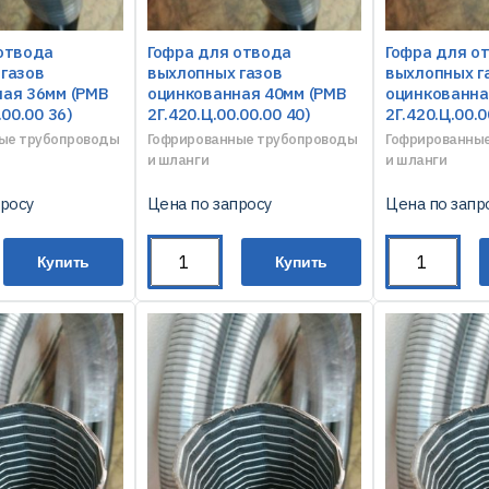
отвода
Гофра для отвода
Гофра для о
газов
выхлопных газов
выхлопных г
ая 36мм (РМВ
оцинкованная 40мм (РМВ
оцинкованна
.00.00 36)
2Г.420.Ц.00.00.00 40)
2Г.420.Ц.00.0
ые трубопроводы
Гофрированные трубопроводы
Гофрированны
и шланги
и шланги
просу
Цена по запросу
Цена по запр
Купить
Купить