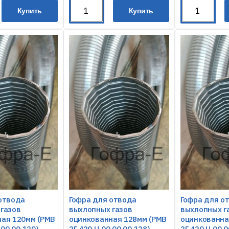
Купить
Купить
отвода
Гофра для отвода
Гофра для о
газов
выхлопных газов
выхлопных г
ая 120мм (РМВ
оцинкованная 128мм (РМВ
оцинкованна
.00.00 120)
2Г.420.Ц.00.00.00 128)
2Г.420.Ц.00.0