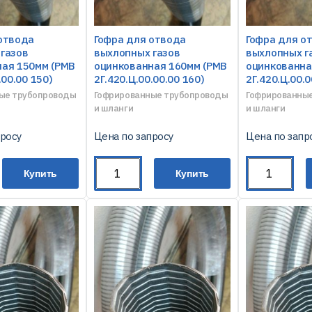
отвода
Гофра для отвода
Гофра для о
газов
выхлопных газов
выхлопных г
ая 150мм (РМВ
оцинкованная 160мм (РМВ
оцинкованна
.00.00 150)
2Г.420.Ц.00.00.00 160)
2Г.420.Ц.00.0
ые трубопроводы
Гофрированные трубопроводы
Гофрированны
и шланги
и шланги
просу
Цена по запросу
Цена по запр
Купить
Купить