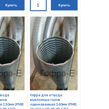
Купить
Купить
твода
Гофра для отвода
азов
выхлопных газов
я 130мм (РМВ
оцинкованная 140мм (РМВ
0.00 130)
2Г.420.Ц.00.00.00 140)