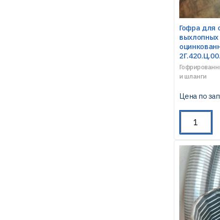
Гофра для 
выхлопных 
оцинкованн
2Г.420.Ц.00
Гофрированн
и шланги
Цена по за