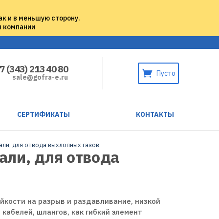
ак и в меньшую сторону.
м компании
7 (343) 213 40 80
Пусто
sale@gofra-e.ru
СЕРТИФИКАТЫ
КОНТАКТЫ
тали, для отвода выхлопных газов
али, для отвода
ойкости на разрыв и раздавливание, низкой
кабелей, шлангов, как гибкий элемент