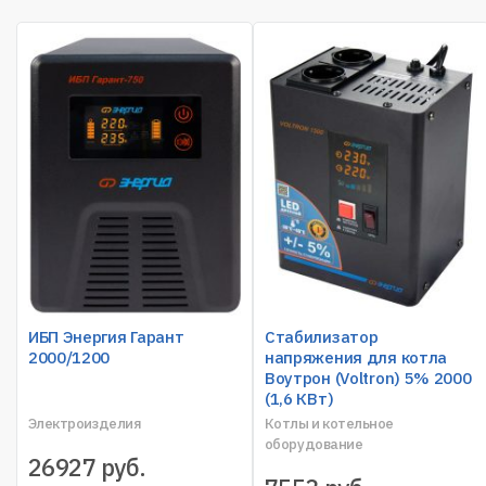
ИБП Энергия Гарант
Стабилизатор
2000/1200
напряжения для котла
Воутрон (Voltron) 5% 2000
(1,6 КВт)
Электроизделия
Котлы и котельное
оборудование
26927
руб.